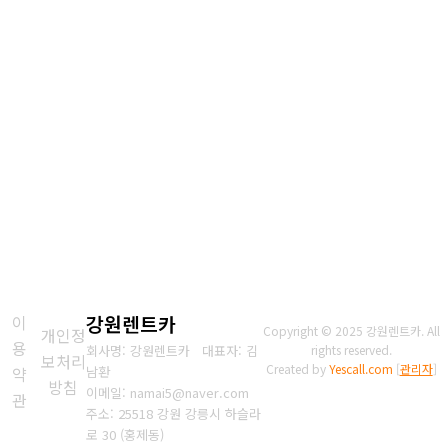
이
강원렌트카
Copyright © 2025 강원렌트카. All
개인정
용
회사명: 강원렌트카 대표자: 김
rights reserved.
보처리
Created by
Yescall.com
[
관리자
]
약
남환
방침
이메일: namai5@naver.com
관
주소: 25518 강원 강릉시 하슬라
로 30 (홍제동)