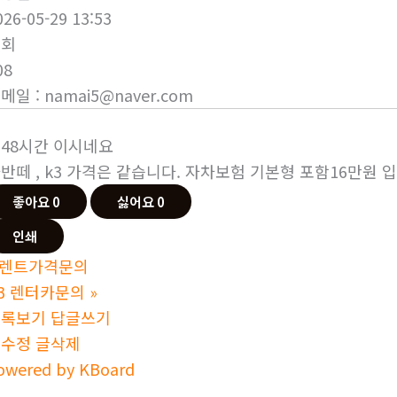
026-05-29 13:53
조회
08
이메일
:
namai5@naver.com
48시간 이시네요
반떼 , k3 가격은 같습니다. 자차보험 기본형 포함16만원 
좋아요
0
싫어요
0
인쇄
렌트가격문의
3 렌터카문의
»
목록보기
답글쓰기
글수정
글삭제
owered by KBoard