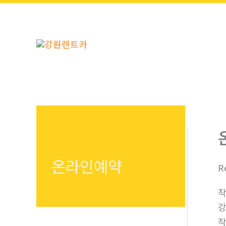
콘
텐
츠
로
건
너
뛰
기
온라인예약
R