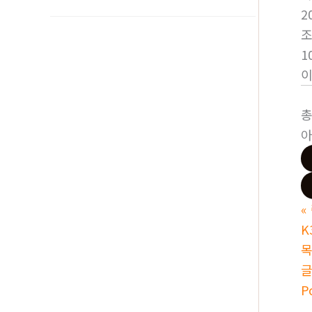
2
1
총
아
«
K
P