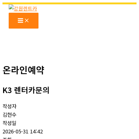
콘
텐
츠
로
건
너
뛰
기
온라인예약
K3 렌터카문의
작성자
김현수
작성일
2026-05-31 14:42