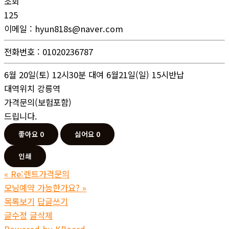
조회
125
이메일
:
hyun818s@naver.com
전화번호
:
01020236787
6월 20일(토) 12시30분 대여 6월21일(일) 15시반납
대역위치 강릉역
가격문의(보험포함)
드립니다.
좋아요
0
싫어요
0
인쇄
«
Re:렌트가격문의
모닝예약 가능한가요?
»
목록보기
답글쓰기
글수정
글삭제