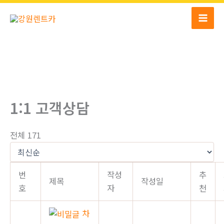
콘
텐
츠
로
건
너
뛰
기
1:1 고객상담
전체 171
번
작성
추
제목
작성일
호
자
천
차