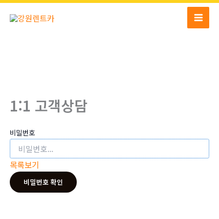
콘
텐
츠
로
건
너
뛰
기
1:1 고객상담
비밀번호
목록보기
비밀번호 확인