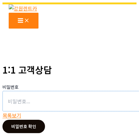
콘
텐
츠
로
건
너
뛰
기
1:1 고객상담
비밀번호
목록보기
비밀번호 확인