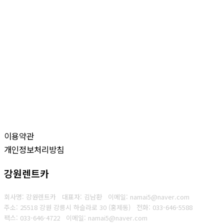
이용약관
개인정보처리방침
강원렌트카
회사명: 강원렌트카 대표자: 김남환
이메일: namai5@naver.com
주소: 25518 강원 강릉시 하슬라로 30 (홍제동)
전화: 033-646-5588
팩스: 033-646-4722
이메일: namai5@naver.com